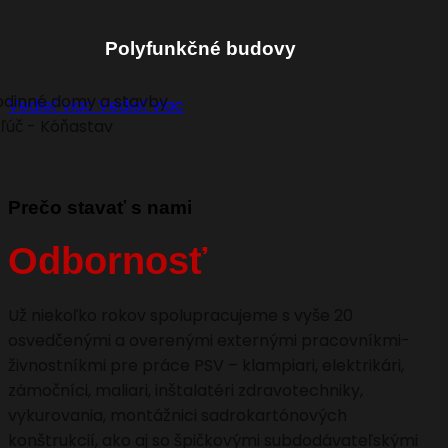
Polyfunkčné budovy
Vedieť viac
Vedieť viac
Prečo stavať s nami
Odbornosť
Už niekoľko rokov spolupracujeme s vyše 20
osvedčenými a overenými externými pracovníkmi-
živnostníkmi pre práce PSV – klampiari, elektrikári,
zámočníci, maliari, inštalatéri zdravotechniky,
vykurovania, montážnici sadrokartónových
konštrukcií, ako aj so špičkovými subdodávateľskými