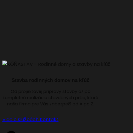
Stavba rodinných domov na kľúč
Od projektovej prípravy stavby až po
kompletnú realizáciu stavebných prác, ktoré
naša firma pre Vás zabezpečí od A po Z.
Viac o službách
Kontakt