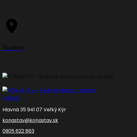
Šurany
Hlavná 35 941 07 Veľký Kýr
konastav@konastav.sk
0905 622 863