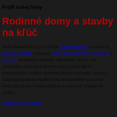
Profil našej firmy
Rodinné domy a stavby
na kľúč
Naša stavebná firma stavia
rodinné domy
, budovy a
stavby na kľúč
v oblasti
Nitra,
Nové Zámky
,
Veľký Kýr
a
Šurany
. Realizácia stavieb všetkého druhu. Od
výstavby rodinných domov až po prenájom
stavebných strojov. Rodinné domy a stavby na kľúč,
zabezpečenie kompletného stavebného procesu.
Rekonštrukcie, modernizácie a ostatné stavebné
práce.
Vedieť viac
Kontakt