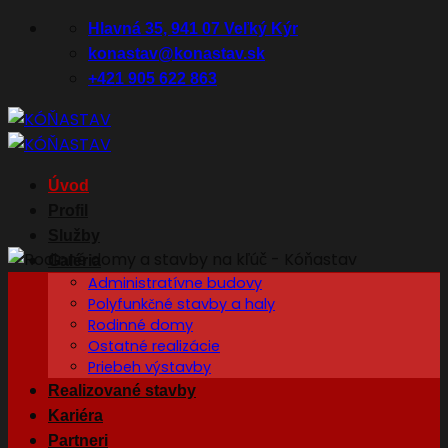
Skip
Hlavná 35, 941 07 Veľký Kýr
to
konastav@konastav.sk
content
+421 905 622 863
Úvod
Profil
Služby
Galéria
Administratívne budovy
Polyfunkčné stavby a haly
Rodinné domy
Ostatné realizácie
Priebeh výstavby
Realizované stavby
Kariéra
Partneri