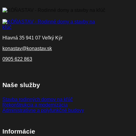
Hlavná 35 941 07 Veľký Kýr
konastav@konastav.sk
0905 622 863
Naše služby
Stavba rodinných domov na kľúč
Rekonštrukcia a modernizácia
Administratívne a polyfunkčné budovy
Informácie