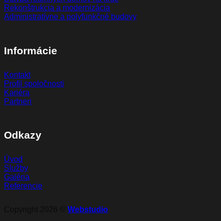
Rekonštrukcia a modernizácia
Administratívne a polyfunkčné budovy
Informácie
Kontakt
Profil spoločnosti
Kariéra
Partneri
Odkazy
Úvod
Služby
Galéria
Referencie
Copyright 2026 ©
Webstudio