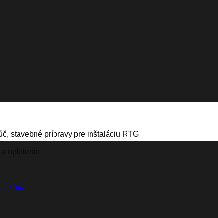
úč, stavebné prípravy pre inštaláciu RTG
 a oplotenie
na kľúč