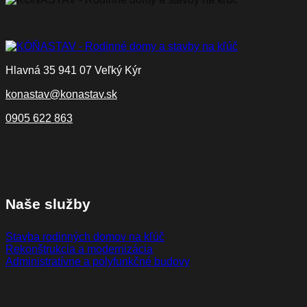
Hlavná 35 941 07 Veľký Kýr
konastav@konastav.sk
0905 622 863
Naše služby
Stavba rodinných domov na kľúč
Rekonštrukcia a modernizácia
Administratívne a polyfunkčné budovy